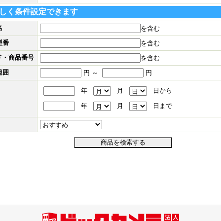
しく条件設定できます
名
を含む
型番
を含む
ド・商品番号
を含む
範囲
円 ～
円
年
月
日から
年
月
日まで