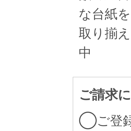
な台紙を
取り揃え
中
ご請求
◯ご登録