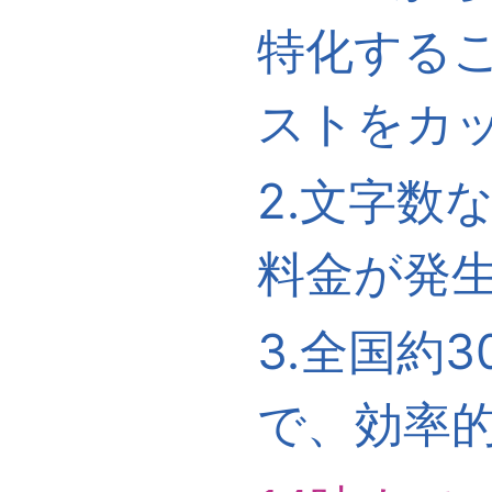
特化する
ストをカ
2.文字数
料金が発
3.全国約
で、効率