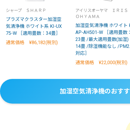
シャープ ＳＨＡＲＰ
アイリスオーヤマ ＩＲＩ
ＯＨＹＡＭＡ
プラズマクラスター加湿空
加湿空気清浄機 ホワイト 
気清浄機 ホワイト系 KI-UX
AP-AH501-W ［適用畳数
75-W ［適用畳数：34畳］
23畳 /最大適用畳数(加湿)
通常価格 ¥86,182(税別)
14畳 /除湿機能なし /PM2.
対応］
通常価格 ¥22,000(税別)
加湿空気清浄機のおすす